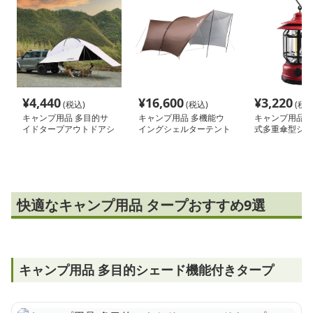
¥
4,440
¥
16,600
¥
3,220
(税込)
(税込)
(税込
キャンプ用品 多目的サ
キャンプ用品 多機能ウ
キャンプ用品 
イドタープアウトドアシ
イングシェルターテント
式多重傘型シェ
ェルター
照明ランタン
快適なキャンプ用品 タープおすすめ9選
キャンプ用品 多目的シェード機能付きタープ