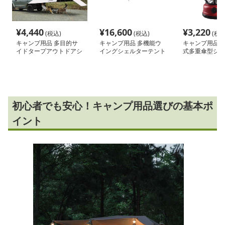
¥
4,440
¥
16,600
¥
3,220
(税込)
(税込)
(税込
キャンプ用品 多目的サ
キャンプ用品 多機能ウ
キャンプ用品 
イドタープアウトドアシ
イングシェルターテント
式多重傘型シェ
ェルター
照明ランタン
初心者でも安心！キャンプ用品選びの基本ポ
イント