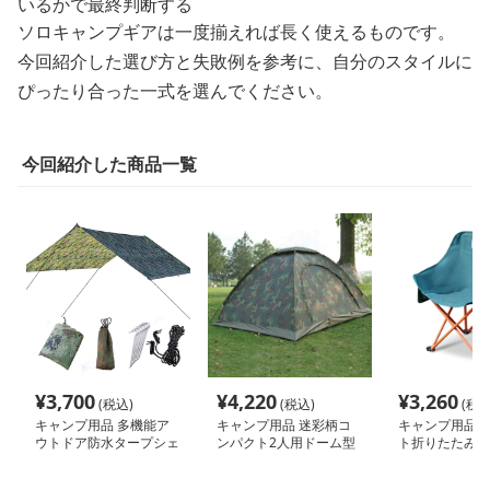
いるかで最終判断する
ソロキャンプギアは一度揃えれば長く使えるものです。
今回紹介した選び方と失敗例を参考に、自分のスタイルに
ぴったり合った一式を選んでください。
今回紹介した商品一覧
¥
3,700
¥
4,220
¥
3,260
(税込)
(税込)
(税込
キャンプ用品 多機能ア
キャンプ用品 迷彩柄コ
キャンプ用品 
ウトドア防水タープシェ
ンパクト2人用ドーム型
ト折りたたみキ
ルター
テント
ェア