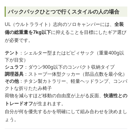
バックパックひとつで行くスタイルの人の場合
UL（ウルトラライト）志向のソロキャンパーには、
全装
備の総重量を7kg以下
に抑えることを目標にしたギア選び
が必要です。
テント
：シェルター型またはビビィサック（重量400g以
下が目安）
シュラフ
：ダウン900g以下のコンパクト収納タイプ
調理器具
：ストーブ一体型クッカー（部品点数を最小化）
その他
：チタン製カトラリー、軽量ヘッドランプ、コンパ
クトな折りたたみ椅子
荷物を減らすほど移動の自由度が上がる反面、
快適性との
トレードオフ
が生まれます。
自分が何を優先するかを明確にして組み合わせを決めまし
ょう。