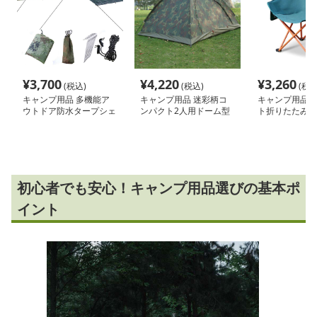
¥
3,700
¥
4,220
¥
3,260
(税込)
(税込)
(税込
キャンプ用品 多機能ア
キャンプ用品 迷彩柄コ
キャンプ用品 
ウトドア防水タープシェ
ンパクト2人用ドーム型
ト折りたたみキ
ルター
テント
ェア
初心者でも安心！キャンプ用品選びの基本ポ
イント