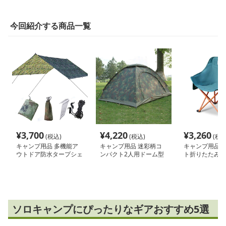
今回紹介する商品一覧
¥
3,700
¥
4,220
¥
3,260
(税込)
(税込)
(税込
キャンプ用品 多機能ア
キャンプ用品 迷彩柄コ
キャンプ用品 
ウトドア防水タープシェ
ンパクト2人用ドーム型
ト折りたたみキ
ルター
テント
ェア
ソロキャンプにぴったりなギアおすすめ5選