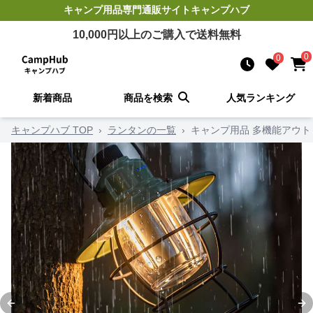
キャンプ用品
専門通販サイト
キャンプハブ
10,000
円以上のご購入で送料無料
0
0
新着商品
商品を検索
人気ランキング
キャンプハブ TOP
›
ランタンの一覧
›
キャンプ用品 多機能アウト
Previous slide
Ne