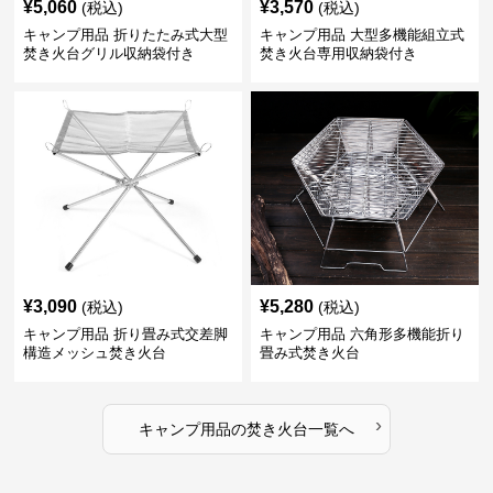
¥
5,060
¥
3,570
(税込)
(税込)
キャンプ用品 折りたたみ式大型
キャンプ用品 大型多機能組立式
焚き火台グリル収納袋付き
焚き火台専用収納袋付き
¥
3,090
¥
5,280
(税込)
(税込)
キャンプ用品 折り畳み式交差脚
キャンプ用品 六角形多機能折り
構造メッシュ焚き火台
畳み式焚き火台
›
キャンプ用品
の
焚き火台
一覧へ