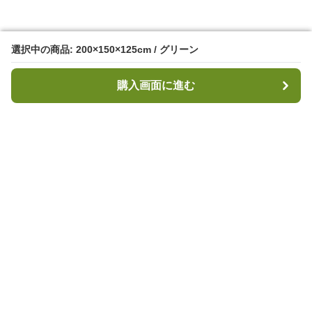
選択中の商品: 200×150×125cm / グリーン
選択中の商品: 200×150×125cm / グリーン
購入画面に進む
購入画面に進む
キャンプハブ
について
会社概要