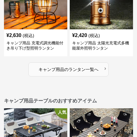
¥
2,630
¥
2,420
(税込)
(税込)
キャンプ用品 充電式調光機能付
キャンプ用品 太陽光充電式多機
き吊り下げ型照明ランタン
能屋外照明ランタン
›
キャンプ用品
の
ランタン
一覧へ
キャンプ用品テーブルのおすすめアイテム
人気