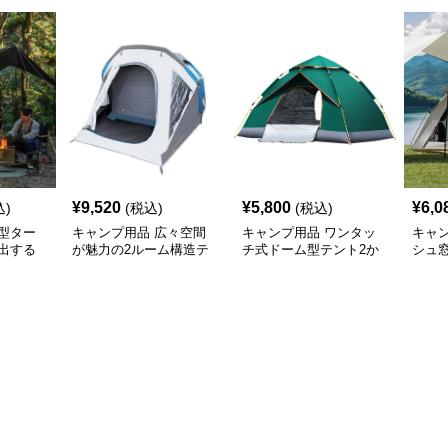
¥
9,520
¥
5,800
¥
6,0
込)
(税込)
(税込)
型ター
キャンプ用品 広々空間
キャンプ用品 ワンタッ
キャ
出する
が魅力の2ルーム構造テ
チ式ドーム型テント2か
シュ
け幕テン
ント
ら4人用
ッチ