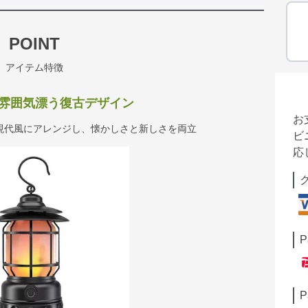
POINT
アイテム特徴
ロな雰囲気漂う復古デザイン
お
現代風にアレンジし、懐かしさと新しさを両立
ビ
応
P
P