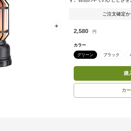
ご注文確定か
Next slide
2,580
円
カラー
グリーン
ブラック
購
カー