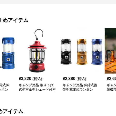
すめアイテム
¥
3,220
¥
2,380
¥
2,6
(税込)
(税込)
電式伸
キャンプ用品 吊り下げ
キャンプ用品 伸縮式携
キャ
ンタン
式多重傘型シェード付き
帯型充電式ランタン
光機
照明ランタン
明ラ
めアイテム