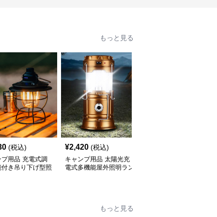
もっと見る
30
¥
2,420
¥
2,950
(税込)
(税込)
(税込)
ンプ用品 充電式調
キャンプ用品 太陽光充
キャンプ用品 太陽光充
能付き吊り下げ型照
電式多機能屋外照明ラン
電式多機能携帯ランタン
ンタン
タン
もっと見る