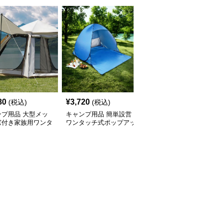
80
¥
3,720
¥
2,840
(税込)
(税込)
(税込)
ンプ用品 大型メッ
キャンプ用品 簡単設営
キャンプ用品 大型六角
窓付き家族用ワンタ
ワンタッチ式ポップアッ
形通気性抜群日除け防虫
テント
プ日除けテント
張り出し式テント