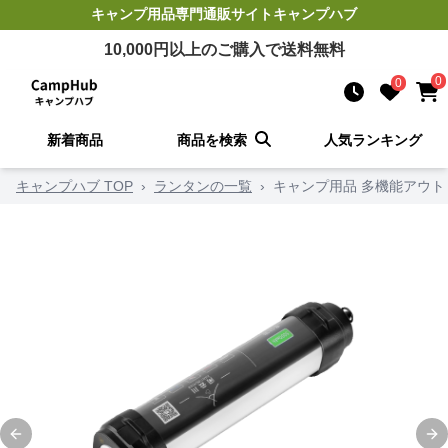
キャンプ用品
専門通販サイト
キャンプハブ
10,000
円以上のご購入で送料無料
0
0
新着商品
商品を検索
人気ランキング
キャンプハブ TOP
›
ランタンの一覧
›
キャンプ用品 多機能アウト
Previous slide
Ne