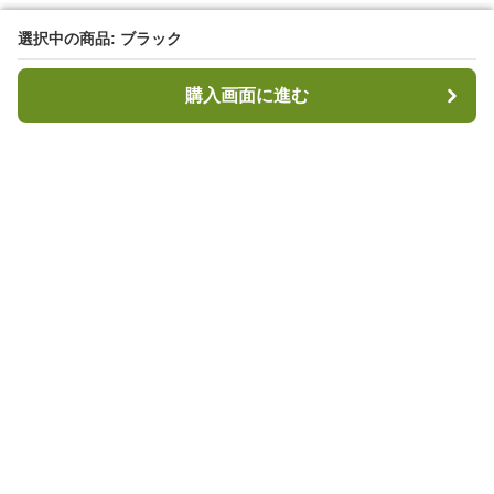
選択中の商品: ブラック
選択中の商品: ブラック
購入画面に進む
購入画面に進む
キャンプハブ
について
会社概要