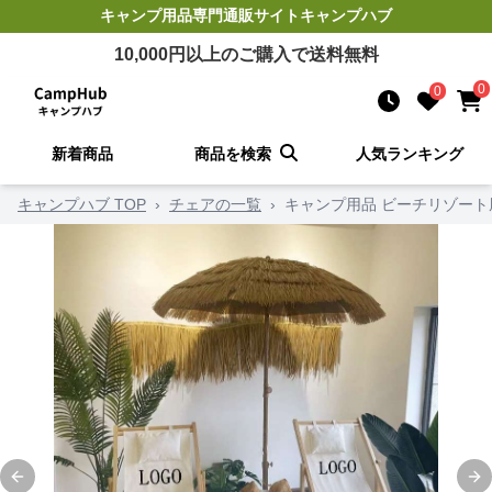
キャンプ用品
専門通販サイト
キャンプハブ
10,000
円以上のご購入で送料無料
0
0
新着商品
商品を検索
人気ランキング
キャンプハブ TOP
›
チェアの一覧
›
キャンプ用品 ビーチリゾー
Previous slide
Ne