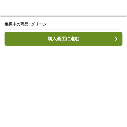
選択中の商品: グリーン
選択中の商品: グリーン
購入画面に進む
購入画面に進む
キャンプハブ
について