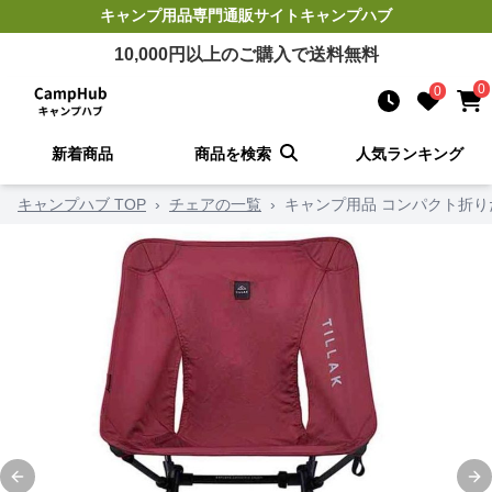
キャンプ用品
専門通販サイト
キャンプハブ
10,000
円以上のご購入で送料無料
0
0
新着商品
商品を検索
人気ランキング
キャンプハブ TOP
›
チェアの一覧
›
キャンプ用品 コンパクト折
Previous slide
Ne