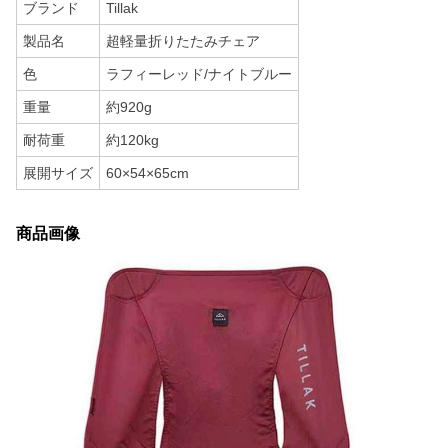
ブランド
Tillak
製品名
超軽量折りたたみチェア
色
ラフィーレッド/ナイトブルー
重量
約920g
耐荷重
約120kg
展開サイズ
60×54×65cm
商品画像