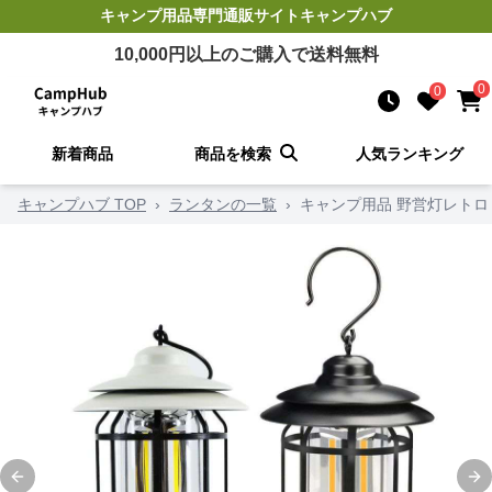
キャンプ用品
専門通販サイト
キャンプハブ
10,000
円以上のご購入で送料無料
0
0
新着商品
商品を検索
人気ランキング
キャンプハブ TOP
›
ランタンの一覧
›
キャンプ用品 野営灯レトロ
Previous slide
Ne