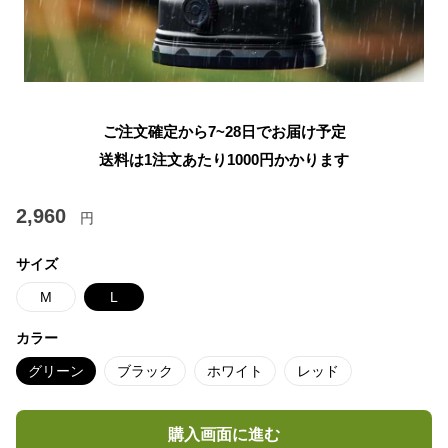
ご注文確定から7~28日でお届け予定
送料は1注文あたり
1000
円かかります
2,960
円
サイズ
M
L
カラー
グリーン
ブラック
ホワイト
レッド
購入画面に進む