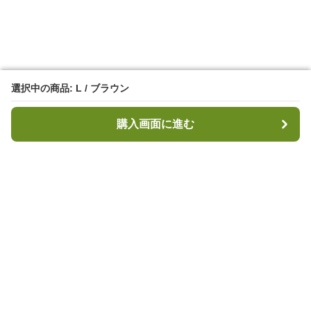
選択中の商品: L / ブラウン
選択中の商品: L / ブラウン
購入画面に進む
購入画面に進む
キャンプハブ
について