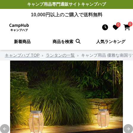
キャンプ用品
専門通販サイト
キャンプハブ
10,000
円以上のご購入で送料無料
0
0
新着商品
商品を検索
人気ランキング
キャンプハブ TOP
›
ランタンの一覧
›
キャンプ用品 優雅な南国
Previous slide
Ne