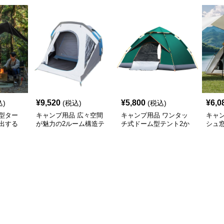
¥
9,520
¥
5,800
¥
6,0
込)
(税込)
(税込)
型ター
キャンプ用品 広々空間
キャンプ用品 ワンタッ
キャ
出する
が魅力の2ルーム構造テ
チ式ドーム型テント2か
シュ
け幕テン
ント
ら4人用
ッチ