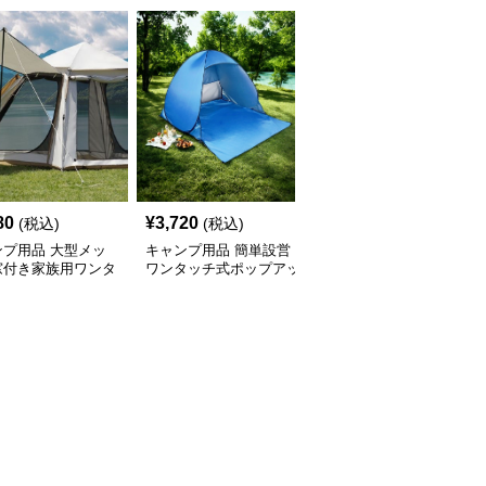
80
¥
3,720
¥
2,840
(税込)
(税込)
(税込)
ンプ用品 大型メッ
キャンプ用品 簡単設営
キャンプ用品 大型六角
窓付き家族用ワンタ
ワンタッチ式ポップアッ
形通気性抜群日除け防虫
テント
プ日除けテント
張り出し式テント