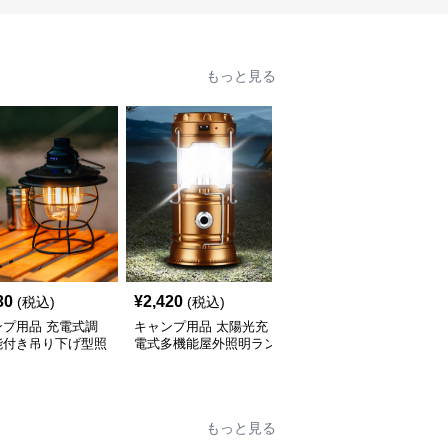
もっと見る
30
¥
2,420
¥
2,950
(税込)
(税込)
(税込)
ンプ用品 充電式調
キャンプ用品 太陽光充
キャンプ用品 太陽光充
能付き吊り下げ型照
電式多機能屋外照明ラン
電式多機能携帯ランタン
ンタン
タン
もっと見る