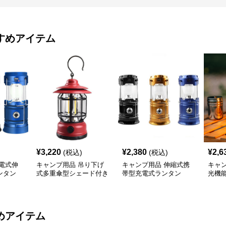
すめアイテム
¥
3,220
¥
2,380
¥
2,6
(税込)
(税込)
電式伸
キャンプ用品 吊り下げ
キャンプ用品 伸縮式携
キャ
ンタン
式多重傘型シェード付き
帯型充電式ランタン
光機
照明ランタン
明ラ
めアイテム