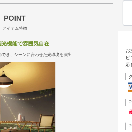
POINT
アイテム特徴
調光機能で雰囲気自在
お
節でき、シーンに合わせた光環境を演出
ビ
応
P
P