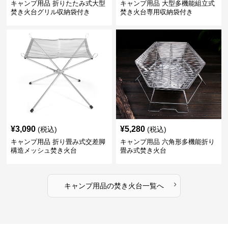
キャンプ用品 折りたたみ式大型
キャンプ用品 大型多機能組立式
焚き火台グリル収納袋付き
焚き火台専用収納袋付き
¥
3,090
¥
5,280
(税込)
(税込)
キャンプ用品 折り畳み式交差脚
キャンプ用品 六角形多機能折り
構造メッシュ焚き火台
畳み式焚き火台
›
キャンプ用品
の
焚き火台
一覧へ