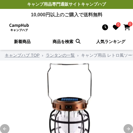
キャンプ用品
専門通販サイト
キャンプハブ
10,000
円以上のご購入で送料無料
0
0
新着商品
商品を検索
人気ランキング
キャンプハブ TOP
›
ランタンの一覧
›
キャンプ用品 レトロ風ソ
Previous slide
Ne