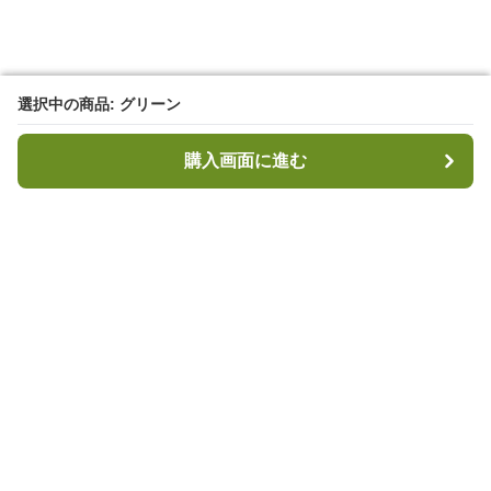
選択中の商品: グリーン
選択中の商品: グリーン
購入画面に進む
購入画面に進む
キャンプハブ
について