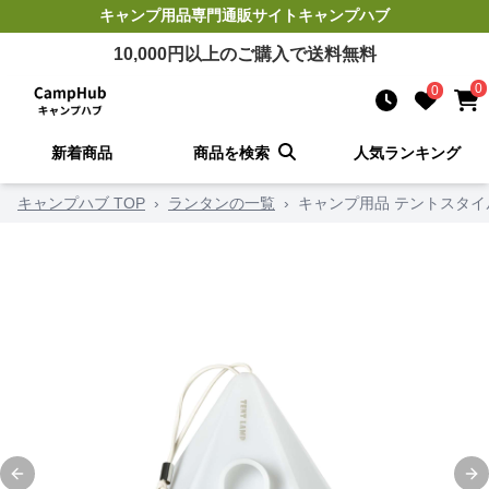
キャンプ用品
専門通販サイト
キャンプハブ
10,000
円以上のご購入で送料無料
0
0
新着商品
商品を検索
人気ランキング
キャンプハブ TOP
›
ランタンの一覧
›
キャンプ用品 テントスタ
Previous slide
Ne