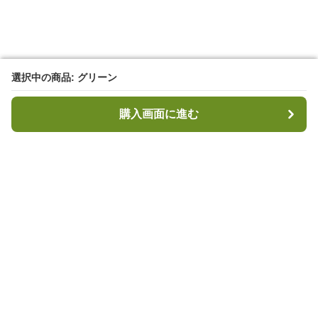
選択中の商品: グリーン
選択中の商品: グリーン
購入画面に進む
購入画面に進む
キャンプハブ
について