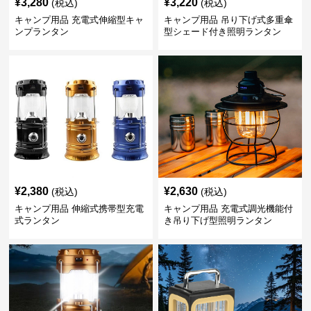
¥
3,280
¥
3,220
(税込)
(税込)
キャンプ用品 充電式伸縮型キャ
キャンプ用品 吊り下げ式多重傘
ンプランタン
型シェード付き照明ランタン
¥
2,380
¥
2,630
(税込)
(税込)
キャンプ用品 伸縮式携帯型充電
キャンプ用品 充電式調光機能付
式ランタン
き吊り下げ型照明ランタン