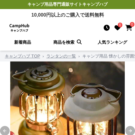
キャンプ用品
専門通販サイト
キャンプハブ
10,000
円以上のご購入で送料無料
0
0
新着商品
商品を検索
人気ランキング
キャンプハブ TOP
›
ランタンの一覧
›
キャンプ用品 懐かしの雰囲
Previous slide
Ne