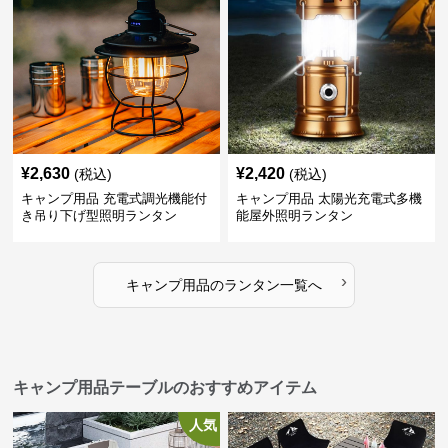
¥
2,630
¥
2,420
(税込)
(税込)
キャンプ用品 充電式調光機能付
キャンプ用品 太陽光充電式多機
き吊り下げ型照明ランタン
能屋外照明ランタン
›
キャンプ用品
の
ランタン
一覧へ
キャンプ用品テーブルのおすすめアイテム
人気