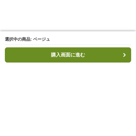
選択中の商品: ベージュ
選択中の商品: ベージュ
購入画面に進む
購入画面に進む
キャンプハブ
について