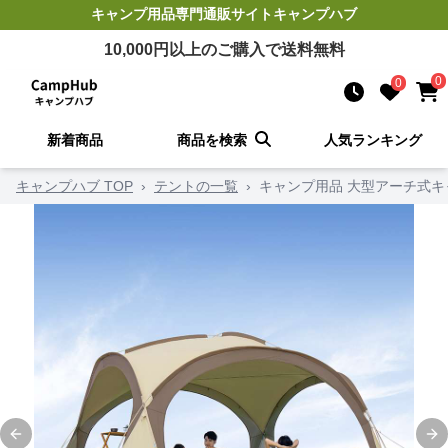
キャンプ用品
専門通販サイト
キャンプハブ
10,000
円以上のご購入で送料無料
0
0
新着商品
商品を検索
人気ランキング
キャンプハブ TOP
›
テントの一覧
›
キャンプ用品 大型アーチ式
Previous slide
Ne