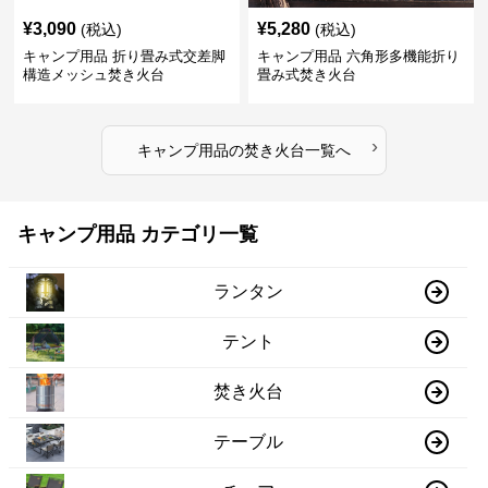
¥
3,090
¥
5,280
(税込)
(税込)
キャンプ用品 折り畳み式交差脚
キャンプ用品 六角形多機能折り
構造メッシュ焚き火台
畳み式焚き火台
›
キャンプ用品
の
焚き火台
一覧へ
キャンプ用品 カテゴリ一覧
ランタン
テント
焚き火台
テーブル