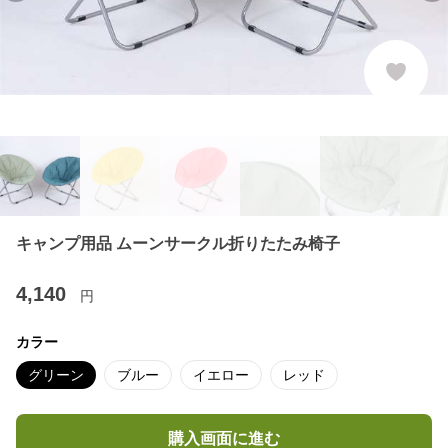
キャンプ用品 ムーンサークル折りたたみ椅子
4,140
円
カラー
グリーン
ブルー
イエロー
レッド
購入画面に進む