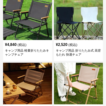
¥
4,840
¥
2,520
(税込)
(税込)
キャンプ用品 軽量折りたたみキ
キャンプ用品 折りたたみ式 高背
ャンプチェア
もたれ 快適チェア