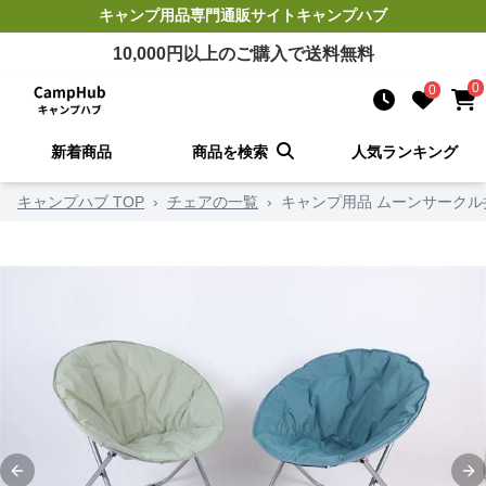
キャンプ用品
専門通販サイト
キャンプハブ
10,000
円以上のご購入で送料無料
0
0
新着商品
商品を検索
人気ランキング
キャンプハブ TOP
›
チェアの一覧
›
キャンプ用品 ムーンサーク
Previous slide
Ne