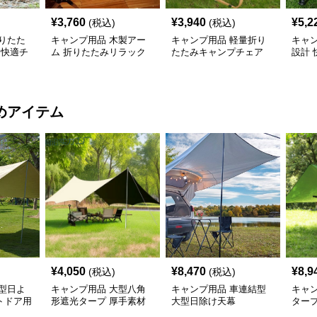
¥
3,760
¥
3,940
¥
5,2
(税込)
(税込)
りたた
キャンプ用品 木製アー
キャンプ用品 軽量折り
キャ
 快適チ
ム 折りたたみリラック
たたみキャンプチェア
設計
スチェア
ェア
めアイテム
¥
4,050
¥
8,470
¥
8,9
(税込)
(税込)
型日よ
キャンプ用品 大型八角
キャンプ用品 車連結型
キャ
トドア用
形遮光タープ 厚手素材
大型日除け天幕
タープ
で快適空間
外日