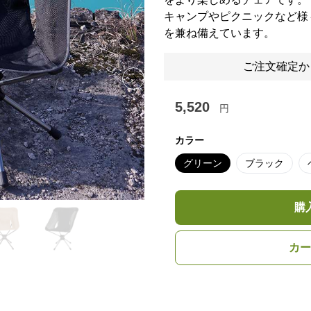
キャンプやピクニックなど様
を兼ね備えています。
ご注文確定か
Next slide
5,520
円
カラー
グリーン
ブラック
購
カー