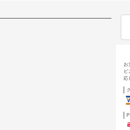
お
ビ
応
P