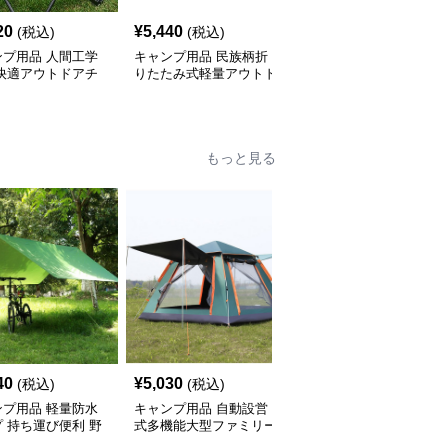
20
¥
5,440
¥
7,070
(税込)
(税込)
(税込)
ンプ用品 人間工学
キャンプ用品 民族柄折
キャンプ用品 折りたた
 快適アウトドアチ
りたたみ式軽量アウトド
み式コンパクト月型アウ
アチェア
トドアチェア
もっと見る
40
¥
5,030
¥
11,140
(税込)
(税込)
(税込)
ンプ用品 軽量防水
キャンプ用品 自動設営
キャンプ用品 四角型大
 持ち運び便利 野
式多機能大型ファミリー
型日除け遮光タープ
よけ天幕
向け宿泊用テント