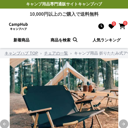
キャンプ用品
専門通販サイト
キャンプハブ
10,000
円以上のご購入で送料無料
0
0
新着商品
商品を検索
人気ランキング
キャンプハブ TOP
›
チェアの一覧
›
キャンプ用品 折りたたみ式
Previous slide
Ne