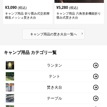
¥
3,090
¥
5,280
(税込)
(税込)
キャンプ用品 折り畳み式交差脚
キャンプ用品 六角形多機能折り
構造メッシュ焚き火台
畳み式焚き火台
›
キャンプ用品
の
焚き火台
一覧へ
キャンプ用品 カテゴリ一覧
ランタン
テント
焚き火台
テーブル