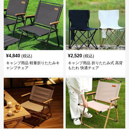
¥
4,840
¥
2,520
(税込)
(税込)
キャンプ用品 軽量折りたたみキ
キャンプ用品 折りたたみ式 高背
ャンプチェア
もたれ 快適チェア