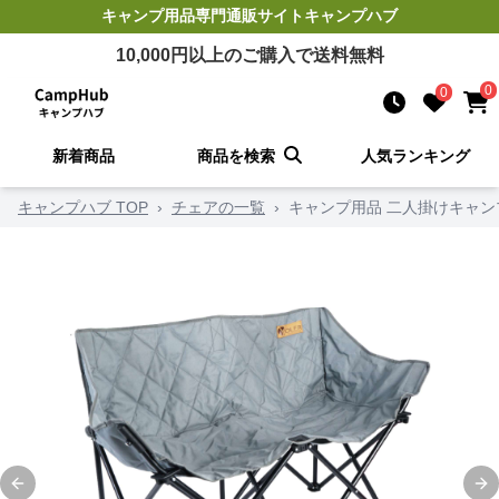
キャンプ用品
専門通販サイト
キャンプハブ
10,000
円以上のご購入で送料無料
0
0
新着商品
商品を検索
人気ランキング
キャンプハブ TOP
›
チェアの一覧
›
キャンプ用品 二人掛けキャ
Previous slide
Ne