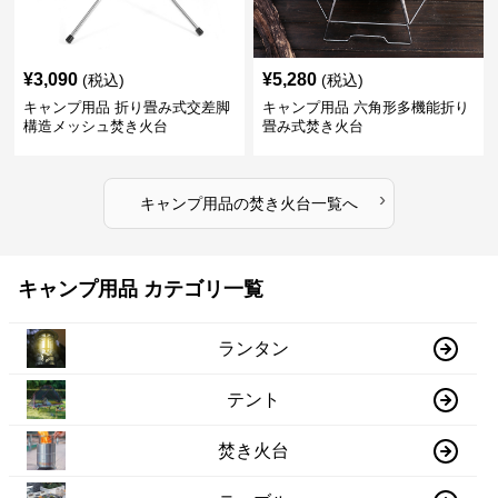
¥
3,090
¥
5,280
(税込)
(税込)
キャンプ用品 折り畳み式交差脚
キャンプ用品 六角形多機能折り
構造メッシュ焚き火台
畳み式焚き火台
›
キャンプ用品
の
焚き火台
一覧へ
キャンプ用品 カテゴリ一覧
ランタン
テント
焚き火台