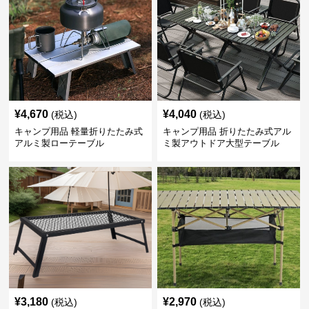
¥
4,670
¥
4,040
(税込)
(税込)
キャンプ用品 軽量折りたたみ式
キャンプ用品 折りたたみ式アル
アルミ製ローテーブル
ミ製アウトドア大型テーブル
¥
3,180
¥
2,970
(税込)
(税込)