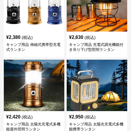
¥
2,380
¥
2,630
(税込)
(税込)
キャンプ用品 伸縮式携帯型充電
キャンプ用品 充電式調光機能付
式ランタン
き吊り下げ型照明ランタン
¥
2,420
¥
2,950
(税込)
(税込)
キャンプ用品 太陽光充電式多機
キャンプ用品 太陽光充電式多機
能屋外照明ランタン
能携帯ランタン