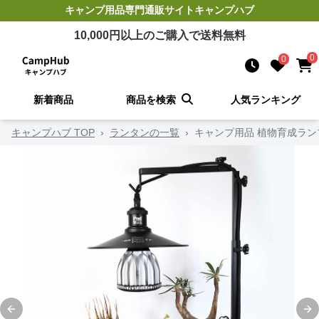
キャンプ用品
専門通販サイト
キャンプハブ
10,000
円以上のご購入で送料無料
0
0
新着商品
商品を検索
人気ランキング
キャンプハブ TOP
›
ランタンの一覧
›
キャンプ用品 植物育成ラン
Previous slide
Ne