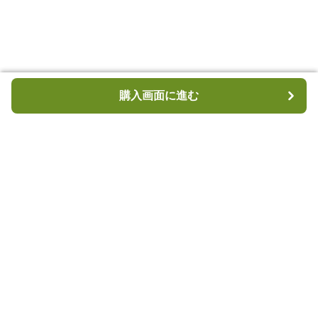
購入画面に進む
購入画面に進む
キャンプハブ
について