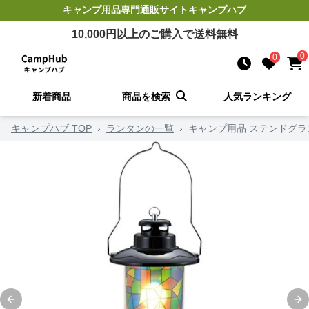
キャンプ用品
専門通販サイト
キャンプハブ
10,000
円以上のご購入で送料無料
0
0
新着商品
商品を検索
人気ランキング
キャンプハブ TOP
›
ランタンの一覧
›
キャンプ用品 ステンドグ
Previous slide
Ne