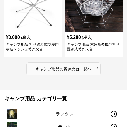
¥
3,090
¥
5,280
(税込)
(税込)
キャンプ用品 折り畳み式交差脚
キャンプ用品 六角形多機能折り
構造メッシュ焚き火台
畳み式焚き火台
›
キャンプ用品
の
焚き火台
一覧へ
キャンプ用品 カテゴリ一覧
ランタン
テント