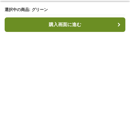
選択中の商品: グリーン
選択中の商品: グリーン
購入画面に進む
購入画面に進む
キャンプハブ
について
会社概要
利用規約