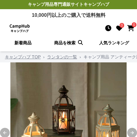
キャンプ用品
専門通販サイト
キャンプハブ
10,000
円以上のご購入で送料無料
0
0
新着商品
商品を検索
人気ランキング
キャンプハブ TOP
›
ランタンの一覧
›
キャンプ用品 アンティー
Previous slide
Ne