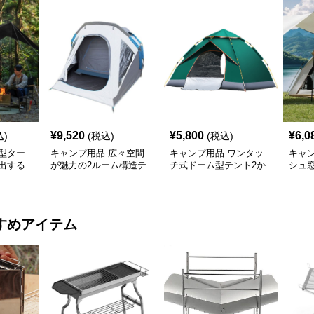
¥
9,520
¥
5,800
¥
6,0
込)
(税込)
(税込)
型ター
キャンプ用品 広々空間
キャンプ用品 ワンタッ
キャ
出する
が魅力の2ルーム構造テ
チ式ドーム型テント2か
シュ
け幕テン
ント
ら4人用
ッチ
すめアイテム