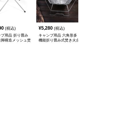
90
¥
5,280
¥
10,940
(税込)
(税込)
(税込)
ンプ用品 折り畳み
キャンプ用品 六角形多
キャンプ用品 キャプテ
差脚構造メッシュ焚
機能折り畳み式焚き火台
ンスタッグ ステンレス
台
製焚き火台 高さ調節機
能付き