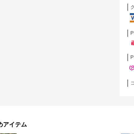
P
P
めアイテム