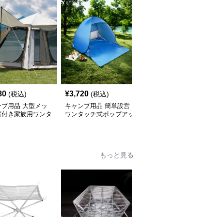
80
¥
3,720
¥
2,840
(税込)
(税込)
(税込)
ンプ用品 大型メッ
キャンプ用品 簡単設営
キャンプ用品 大型六角
窓付き家族用ワンタ
ワンタッチ式ポップアッ
形通気性抜群日除け防虫
テント
プ日除けテント
張り出し式テント
もっと見る