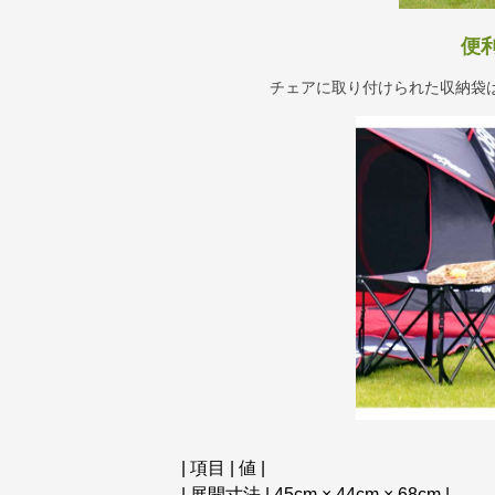
便
チェアに取り付けられた収納袋
| 項目 | 値 |
| 展開寸法 | 45cm × 44cm × 68cm |