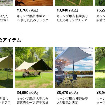
¥
3,760
¥
3,940
¥
5,2
(税込)
(税込)
りたた
キャンプ用品 木製アー
キャンプ用品 軽量折り
キャ
 快適チ
ム 折りたたみリラック
たたみキャンプチェア
設計
スチェア
ェア
めアイテム
¥
4,050
¥
8,470
¥
8,9
(税込)
(税込)
型日よ
キャンプ用品 大型八角
キャンプ用品 車連結型
キャ
トドア用
形遮光タープ 厚手素材
大型日除け天幕
タープ