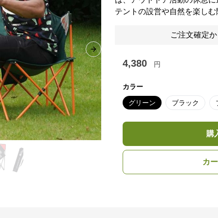
テントの設営や自然を楽しむ
ご注文確定か
Next slide
4,380
円
カラー
グリーン
ブラック
購
カー