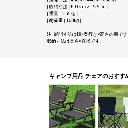
| 収納寸法 | 69.0cm × 15.5cm |
| 重量 | 1.65kg |
| 耐荷重 | 100kg |
注: 展開寸法は幅×奥行き×高さの順です
収納寸法は長さ×直径です。
キャンプ用品
チェア
のおすす