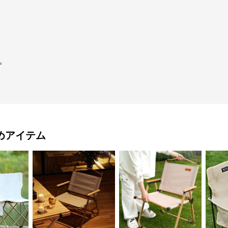
。
めアイテム