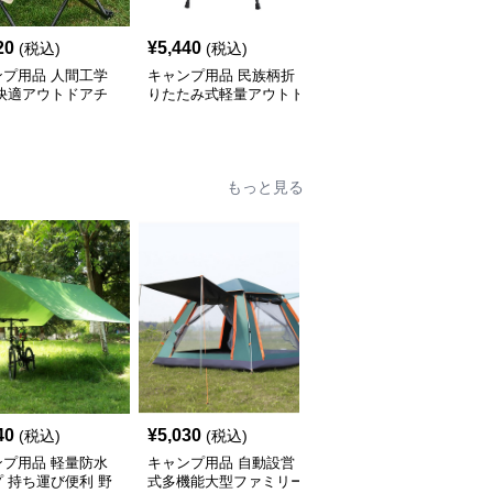
20
¥
5,440
¥
7,070
(税込)
(税込)
(税込)
ンプ用品 人間工学
キャンプ用品 民族柄折
キャンプ用品 折りたた
 快適アウトドアチ
りたたみ式軽量アウトド
み式コンパクト月型アウ
アチェア
トドアチェア
もっと見る
40
¥
5,030
¥
11,140
(税込)
(税込)
(税込)
ンプ用品 軽量防水
キャンプ用品 自動設営
キャンプ用品 四角型大
 持ち運び便利 野
式多機能大型ファミリー
型日除け遮光タープ