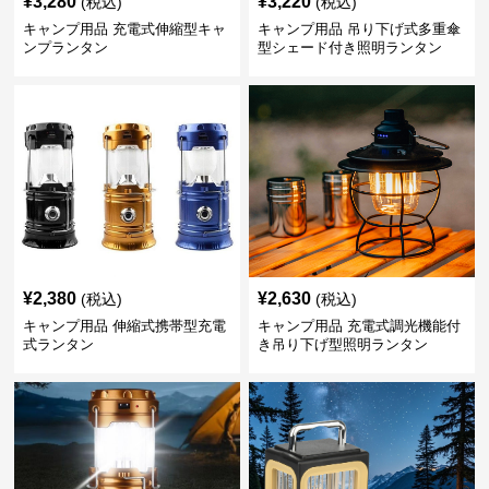
¥
3,280
¥
3,220
(税込)
(税込)
キャンプ用品 充電式伸縮型キャ
キャンプ用品 吊り下げ式多重傘
ンプランタン
型シェード付き照明ランタン
¥
2,380
¥
2,630
(税込)
(税込)
キャンプ用品 伸縮式携帯型充電
キャンプ用品 充電式調光機能付
式ランタン
き吊り下げ型照明ランタン