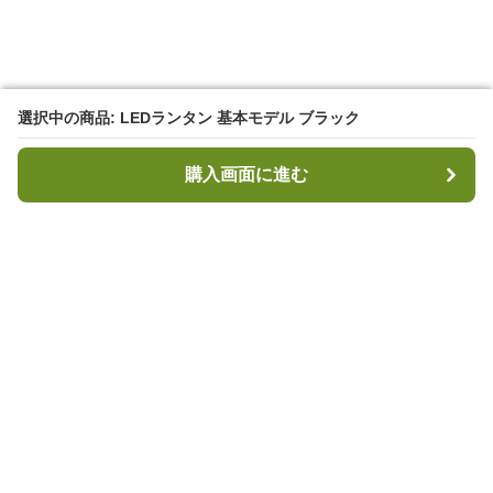
選択中の商品: LEDランタン 基本モデル ブラック
選択中の商品: LEDランタン 基本モデル ブラック
購入画面に進む
購入画面に進む
キャンプハブ
について