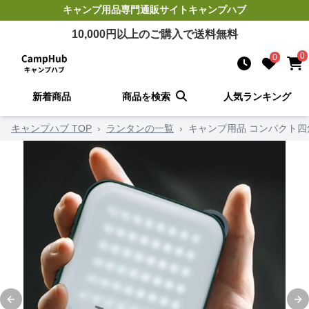
キャンプ用品
専門通販サイト
キャンプハブ
10,000
円以上のご購入で送料無料
0
0
新着商品
商品を検索
人気ランキング
キャンプハブ TOP
›
ランタンの一覧
›
キャンプ用品 コンパクト
Previous slide
Ne