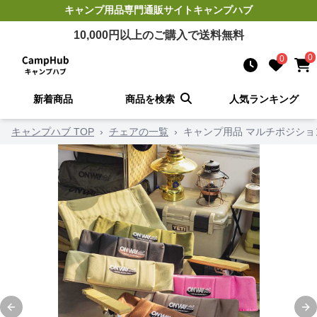
キャンプ用品
専門通販サイト
キャンプハブ
10,000
円以上のご購入で送料無料
0
0
新着商品
商品を検索
人気ランキング
キャンプハブ TOP
›
チェアの一覧
›
キャンプ用品 マルチポジショ
Previous slide
Ne