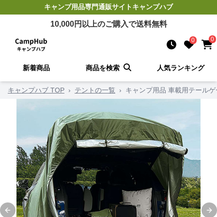
キャンプ用品
専門通販サイト
キャンプハブ
10,000
円以上のご購入で送料無料
0
0
新着商品
商品を検索
人気ランキング
キャンプハブ TOP
›
テントの一覧
›
キャンプ用品 車載用テールゲ
Previous slide
Ne