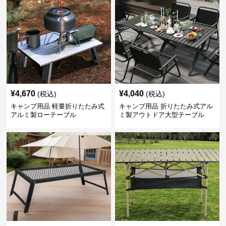
¥
4,670
¥
4,040
(税込)
(税込)
キャンプ用品 軽量折りたたみ式
キャンプ用品 折りたたみ式アル
アルミ製ローテーブル
ミ製アウトドア大型テーブル