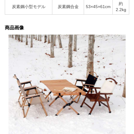
約
炭素鋼小型モデル
炭素鋼合金
53×45×61cm
2.2kg
商品画像