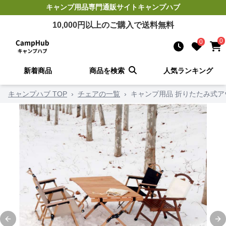
キャンプ用品
専門通販サイト
キャンプハブ
10,000
円以上のご購入で送料無料
0
0
新着商品
商品を検索
人気ランキング
キャンプハブ TOP
›
チェアの一覧
›
キャンプ用品 折りたたみ式
Previous slide
Ne