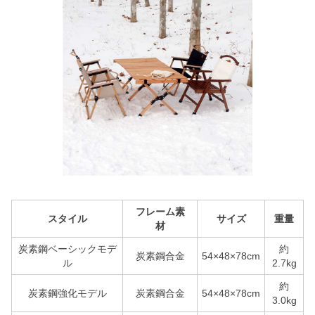
フレーム素
スタイル
サイズ
重量
材
炭素鋼ベーシックモデ
約
炭素鋼合金
54×48×78cm
ル
2.7kg
約
炭素鋼強化モデル
炭素鋼合金
54×48×78cm
3.0kg