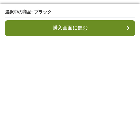
選択中の商品: ブラック
選択中の商品: ブラック
購入画面に進む
購入画面に進む
キャンプハブ
について
会社概要