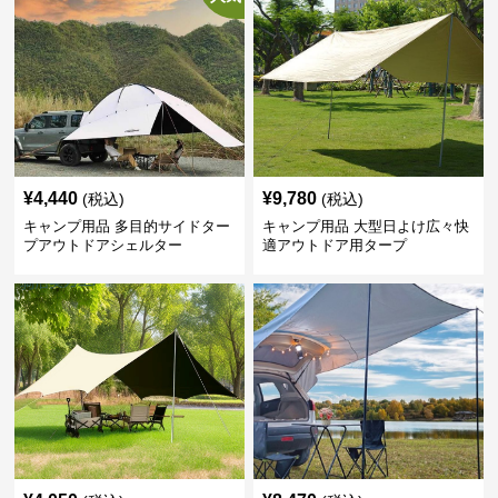
¥
4,440
¥
9,780
(税込)
(税込)
キャンプ用品 多目的サイドター
キャンプ用品 大型日よけ広々快
プアウトドアシェルター
適アウトドア用タープ