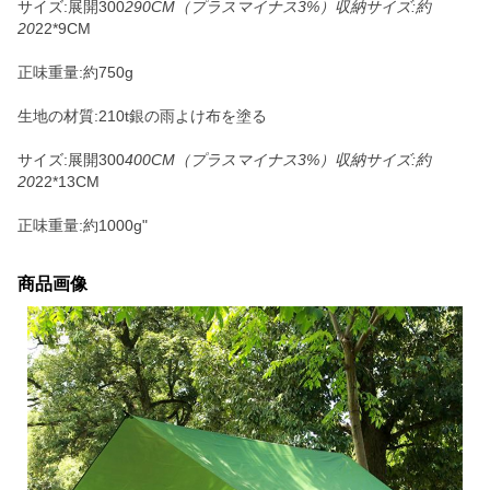
サイズ:展開300
290CM（プラスマイナス3%）収納サイズ:約
20
22*9CM
正味重量:約750g
生地の材質:210t銀の雨よけ布を塗る
サイズ:展開300
400CM（プラスマイナス3%）収納サイズ:約
20
22*13CM
正味重量:約1000g"
商品画像