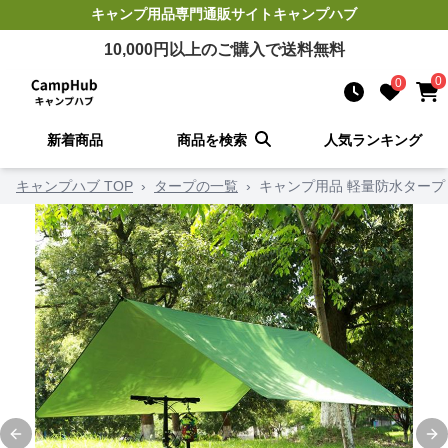
キャンプ用品
専門通販サイト
キャンプハブ
10,000
円以上のご購入で送料無料
0
0
新着商品
商品を検索
人気ランキング
キャンプハブ TOP
›
タープの一覧
›
キャンプ用品 軽量防水タープ
Previous slide
Ne