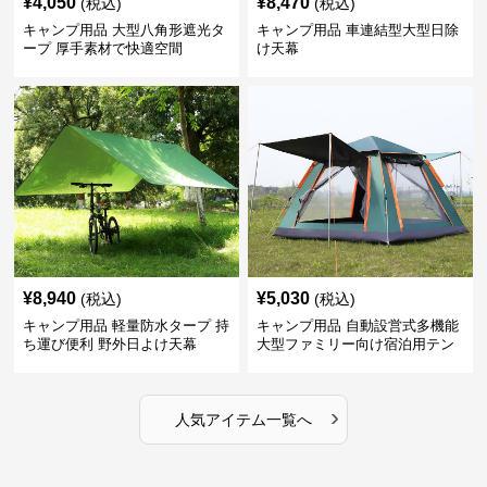
¥
4,050
¥
8,470
(税込)
(税込)
キャンプ用品 大型八角形遮光タ
キャンプ用品 車連結型大型日除
ープ 厚手素材で快適空間
け天幕
¥
8,940
¥
5,030
(税込)
(税込)
キャンプ用品 軽量防水タープ 持
キャンプ用品 自動設営式多機能
ち運び便利 野外日よけ天幕
大型ファミリー向け宿泊用テン
ト
›
人気アイテム一覧へ