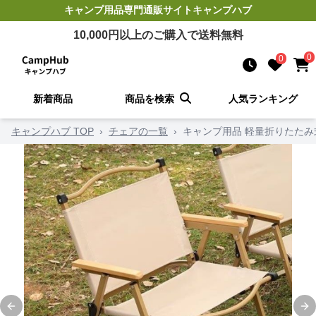
キャンプ用品
専門通販サイト
キャンプハブ
10,000
円以上のご購入で送料無料
0
0
新着商品
商品を検索
人気ランキング
キャンプハブ TOP
›
チェアの一覧
›
キャンプ用品 軽量折りたた
Previous slide
Ne