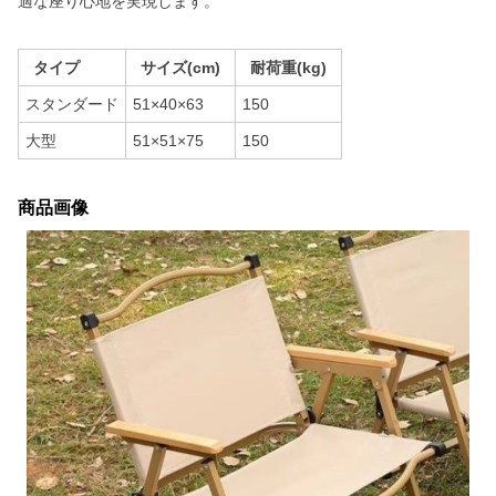
適な座り心地を実現します。
タイプ
サイズ(cm)
耐荷重(kg)
スタンダード
51×40×63
150
大型
51×51×75
150
商品画像