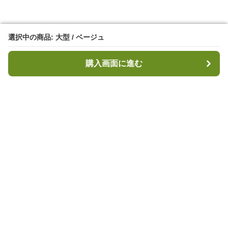
選択中の商品: 大型 / ベージュ
選択中の商品: 大型 / ベージュ
購入画面に進む
購入画面に進む
キャンプハブ
について
会社概要