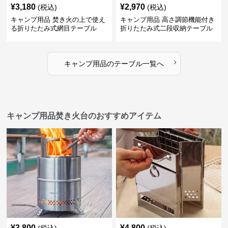
¥
3,180
¥
2,970
(税込)
(税込)
キャンプ用品 焚き火の上で使え
キャンプ用品 高さ調節機能付き
る折りたたみ式網目テーブル
折りたたみ式二段収納テーブル
›
キャンプ用品
の
テーブル
一覧へ
キャンプ用品焚き火台のおすすめアイテム
¥
3,800
¥
4,800