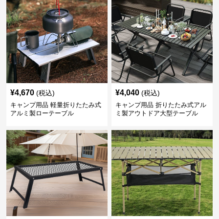
¥
4,670
¥
4,040
(税込)
(税込)
キャンプ用品 軽量折りたたみ式
キャンプ用品 折りたたみ式アル
アルミ製ローテーブル
ミ製アウトドア大型テーブル