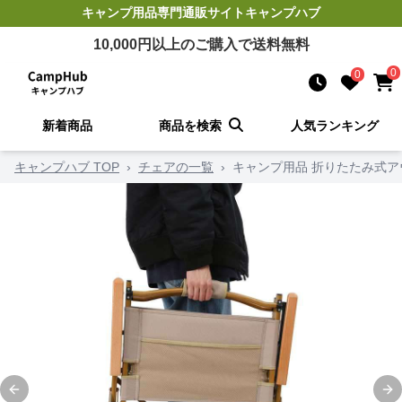
キャンプ用品
専門通販サイト
キャンプハブ
10,000
円以上のご購入で送料無料
0
0
新着商品
商品を検索
人気ランキング
キャンプハブ TOP
›
チェアの一覧
›
キャンプ用品 折りたたみ式
Previous slide
Ne