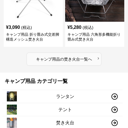
¥
3,090
¥
5,280
(税込)
(税込)
キャンプ用品 折り畳み式交差脚
キャンプ用品 六角形多機能折り
構造メッシュ焚き火台
畳み式焚き火台
›
キャンプ用品
の
焚き火台
一覧へ
キャンプ用品 カテゴリ一覧
ランタン
テント
焚き火台