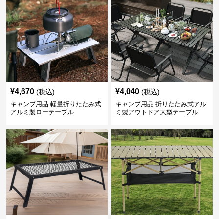
¥
4,670
¥
4,040
(税込)
(税込)
キャンプ用品 軽量折りたたみ式
キャンプ用品 折りたたみ式アル
アルミ製ローテーブル
ミ製アウトドア大型テーブル