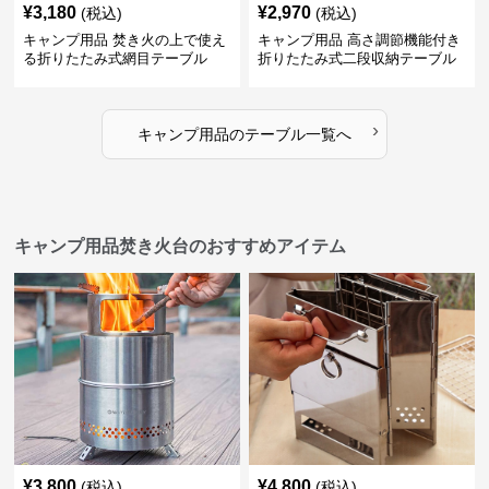
¥
3,180
¥
2,970
(税込)
(税込)
キャンプ用品 焚き火の上で使え
キャンプ用品 高さ調節機能付き
る折りたたみ式網目テーブル
折りたたみ式二段収納テーブル
›
キャンプ用品
の
テーブル
一覧へ
キャンプ用品焚き火台のおすすめアイテム
¥
3,800
¥
4,800
(税込)
(税込)