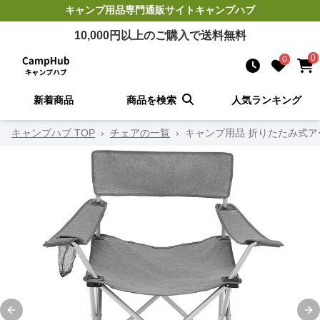
キャンプ用品
専門通販サイト
キャンプハブ
10,000
円以上のご購入で送料無料
0
0
新着商品
商品を検索
人気ランキング
キャンプハブ TOP
›
チェアの一覧
›
キャンプ用品 折りたたみ式
Previous slide
Ne