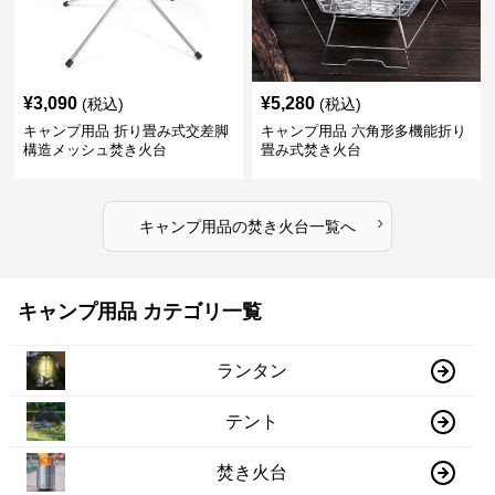
¥
3,090
¥
5,280
(税込)
(税込)
キャンプ用品 折り畳み式交差脚
キャンプ用品 六角形多機能折り
構造メッシュ焚き火台
畳み式焚き火台
›
キャンプ用品
の
焚き火台
一覧へ
キャンプ用品 カテゴリ一覧
ランタン
テント
焚き火台