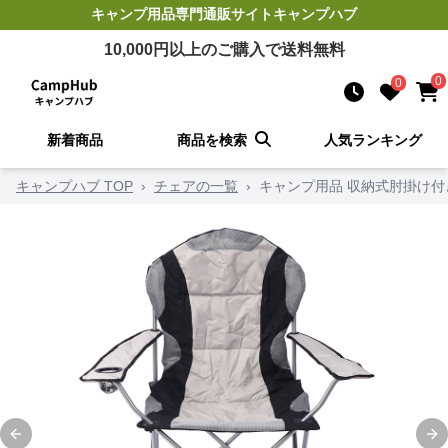
キャンプ用品
専門通販サイト
キャンプハブ
10,000
円以上のご購入で送料無料
0
0
新着商品
商品を検索
人気ランキング
キャンプハブ TOP
›
チェアの一覧
›
キャンプ用品 収納式肘掛け
Previous slide
Ne