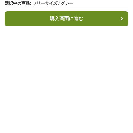
選択中の商品: フリーサイズ / グレー
選択中の商品: フリーサイズ / グレー
購入画面に進む
購入画面に進む
キャンプハブ
について
会社概要
利用規約