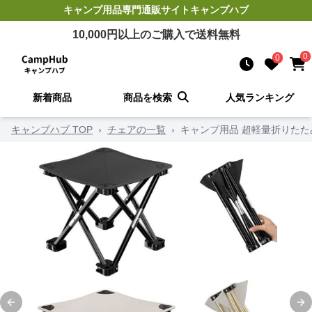
キャンプ用品
専門通販サイト
キャンプハブ
10,000
円以上のご購入で送料無料
0
0
新着商品
商品を検索
人気ランキング
キャンプハブ TOP
›
チェアの一覧
›
キャンプ用品 超軽量折りた
Previous slide
Ne