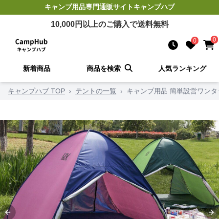
キャンプ用品
専門通販サイト
キャンプハブ
10,000
円以上のご購入で送料無料
0
0
新着商品
商品を検索
人気ランキング
キャンプハブ TOP
›
テントの一覧
›
キャンプ用品 簡単設営ワン
Previous slide
Ne