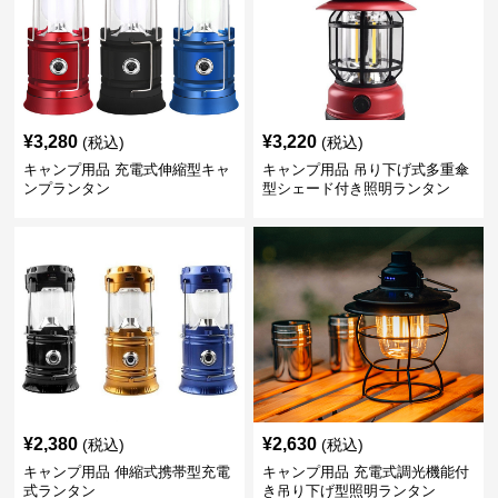
¥
3,280
¥
3,220
(税込)
(税込)
キャンプ用品 充電式伸縮型キャ
キャンプ用品 吊り下げ式多重傘
ンプランタン
型シェード付き照明ランタン
¥
2,380
¥
2,630
(税込)
(税込)
キャンプ用品 伸縮式携帯型充電
キャンプ用品 充電式調光機能付
式ランタン
き吊り下げ型照明ランタン