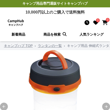
キャンプ用品
専門通販サイト
キャンプハブ
10,000
円以上のご購入で送料無料
0
0
新着商品
商品を検索
人気ランキング
キャンプハブ TOP
›
ランタンの一覧
›
キャンプ用品 伸縮式ランタ
Previous slide
Ne