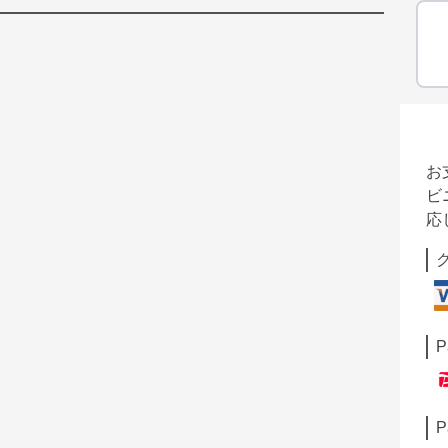
お
ビ
応
P
P