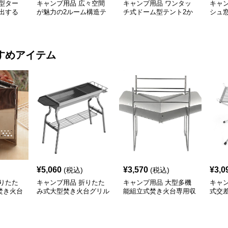
型ター
キャンプ用品 広々空間
キャンプ用品 ワンタッ
キャ
出する
が魅力の2ルーム構造テ
チ式ドーム型テント2か
シュ
け幕テン
ント
ら4人用
ッチ
すめアイテム
¥
5,060
¥
3,570
¥
3,0
(税込)
(税込)
りたた
キャンプ用品 折りたた
キャンプ用品 大型多機
キャ
焚き火台
み式大型焚き火台グリル
能組立式焚き火台専用収
式交
収納袋付き
納袋付き
き火