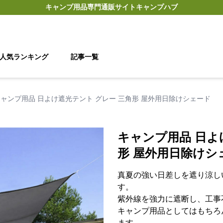
キャンプ用品
専門通販サイト
キャンプハブ
人気ランキング
記事一覧
ャンプ用品 日よけ遮光テント グレー 三角形 屋外用日除けシェード
キャンプ用品 日よ
形 屋外用日除けシ
真夏の強い日差しを遮り涼し
す。
紫外線を強力に遮断し、工事
キャンプ用品としてはもちろ
ます。