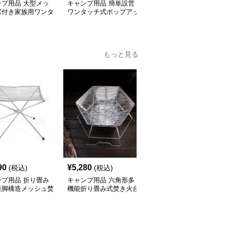
ンプ用品 大型メッ
キャンプ用品 簡単設営
キャンプ用品 大型六角
窓付き家族用ワンタ
ワンタッチ式ポップアッ
形通気性抜群日除け防虫
テント
プ日除けテント
張り出し式テント
もっと見る
90
¥
5,280
¥
10,940
(税込)
(税込)
(税込)
ンプ用品 折り畳み
キャンプ用品 六角形多
キャンプ用品 キャプテ
差脚構造メッシュ焚
機能折り畳み式焚き火台
ンスタッグ ステンレス
台
製焚き火台 高さ調節機
能付き