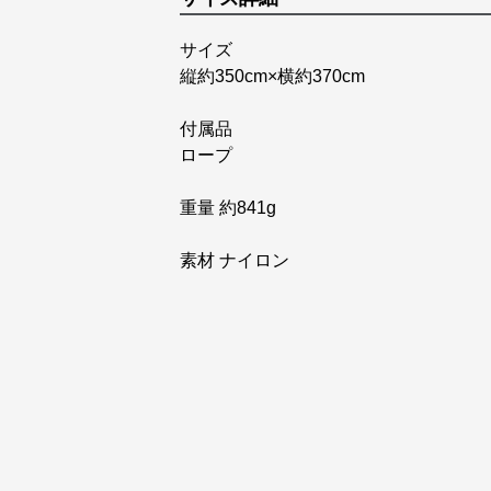
サイズ
縦約350cm×横約370cm
付属品
ロープ
重量 約841g
素材 ナイロン