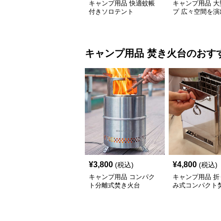
キャンプ用品 快適蚊帳
キャンプ用品 大
付きソロテント
プ 広々空間を演
キャンプ用日除
ト
キャンプ用品
焚き火台
のおす
¥
3,800
¥
4,800
(税込)
(税込)
キャンプ用品 コンパク
キャンプ用品 折
ト分離式焚き火台
み式コンパクト