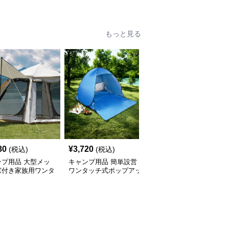
もっと見る
80
¥
3,720
¥
2,840
(税込)
(税込)
(税込)
ンプ用品 大型メッ
キャンプ用品 簡単設営
キャンプ用品 大型六角
窓付き家族用ワンタ
ワンタッチ式ポップアッ
形通気性抜群日除け防虫
テント
プ日除けテント
張り出し式テント