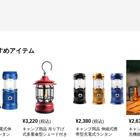
すめアイテム
¥
3,220
¥
2,380
¥
2,6
(税込)
(税込)
電式伸
キャンプ用品 吊り下げ
キャンプ用品 伸縮式携
キャ
ンタン
式多重傘型シェード付き
帯型充電式ランタン
光機
照明ランタン
明ラ