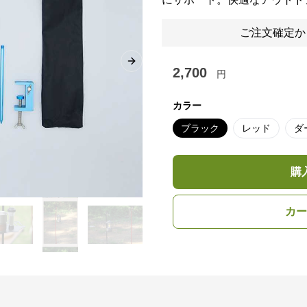
ご注文確定か
Next slide
2,700
円
カラー
ブラック
レッド
ダ
購
カー