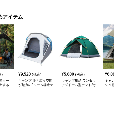
めアイテム
¥
9,520
¥
5,800
¥
6,0
込)
(税込)
(税込)
型ター
キャンプ用品 広々空間
キャンプ用品 ワンタッ
キャ
出する
が魅力の2ルーム構造テ
チ式ドーム型テント2か
シュ
け幕テン
ント
ら4人用
ッチ