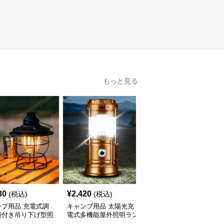
もっと見る
30
¥
2,420
¥
2,950
(税込)
(税込)
(税込)
ンプ用品 充電式調
キャンプ用品 太陽光充
キャンプ用品 太陽光充
能付き吊り下げ型照
電式多機能屋外照明ラン
電式多機能携帯ランタン
ンタン
タン