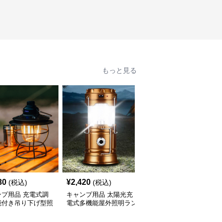
もっと見る
30
¥
2,420
¥
2,950
(税込)
(税込)
(税込)
ンプ用品 充電式調
キャンプ用品 太陽光充
キャンプ用品 太陽光充
能付き吊り下げ型照
電式多機能屋外照明ラン
電式多機能携帯ランタン
ンタン
タン