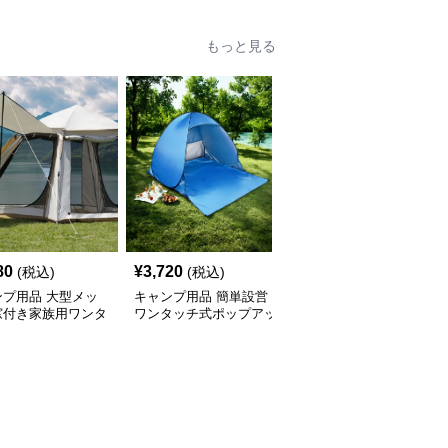
もっと見る
80
¥
3,720
¥
2,840
(税込)
(税込)
(税込)
ンプ用品 大型メッ
キャンプ用品 簡単設営
キャンプ用品 大型六角
窓付き家族用ワンタ
ワンタッチ式ポップアッ
形通気性抜群日除け防虫
テント
プ日除けテント
張り出し式テント