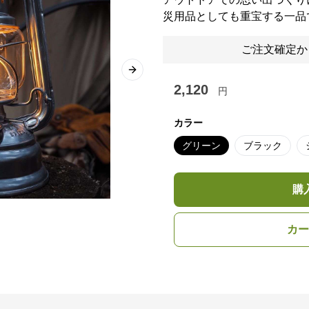
災用品としても重宝する一品
ご注文確定か
Next slide
2,120
円
カラー
グリーン
ブラック
購
カー