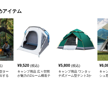
めアイテム
¥
9,520
¥
5,800
¥
6,0
込)
(税込)
(税込)
型ター
キャンプ用品 広々空間
キャンプ用品 ワンタッ
キャ
出する
が魅力の2ルーム構造テ
チ式ドーム型テント2か
シュ
け幕テン
ント
ら4人用
ッチ