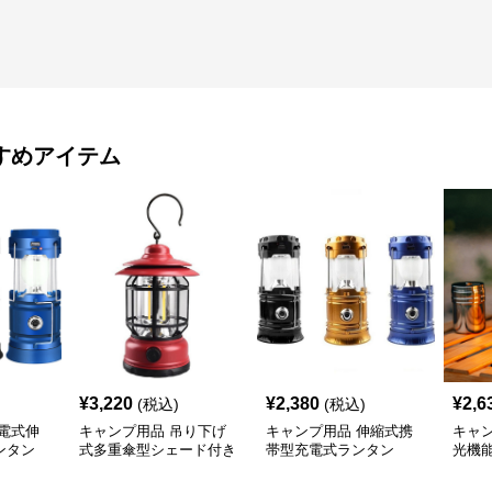
すめアイテム
¥
3,220
¥
2,380
¥
2,6
(税込)
(税込)
電式伸
キャンプ用品 吊り下げ
キャンプ用品 伸縮式携
キャ
ンタン
式多重傘型シェード付き
帯型充電式ランタン
光機
照明ランタン
明ラ