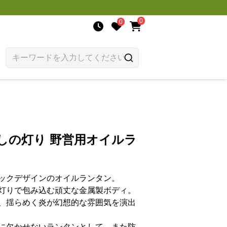
0
0
しの灯り 野営用オイルラ
ックデザインのオイルランタン。
灯りで包み込む頑丈な金属製ボディ。
、揺らめく炎が幻想的な雰囲気を演出
に欠かせないランタンとして、また防