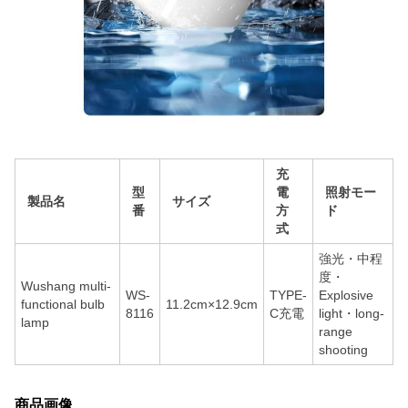
充
型
電
照射モー
製品名
サイズ
番
方
ド
式
強光・中程
度・
Wushang multi-
WS-
TYPE-
Explosive
functional bulb
11.2cm×12.9cm
8116
C充電
light・long-
lamp
range
shooting
商品画像