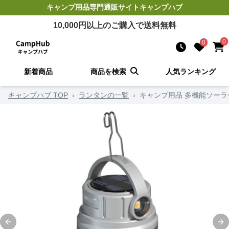
キャンプ用品
専門通販サイト
キャンプハブ
10,000
円以上のご購入で送料無料
0
0
新着商品
商品を検索
人気ランキング
キャンプハブ TOP
›
ランタンの一覧
›
キャンプ用品 多機能ソーラ
Previous slide
Ne