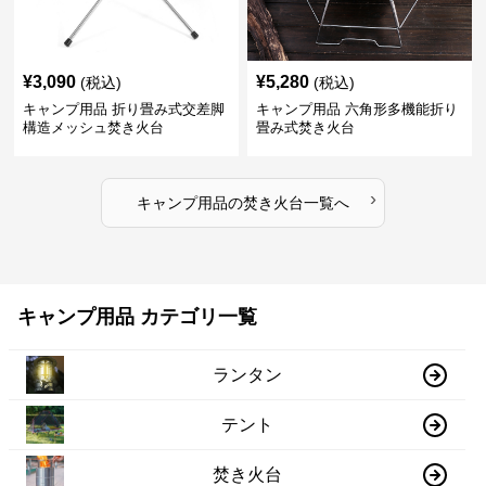
¥
3,090
¥
5,280
(税込)
(税込)
キャンプ用品 折り畳み式交差脚
キャンプ用品 六角形多機能折り
構造メッシュ焚き火台
畳み式焚き火台
›
キャンプ用品
の
焚き火台
一覧へ
キャンプ用品 カテゴリ一覧
ランタン
テント
焚き火台