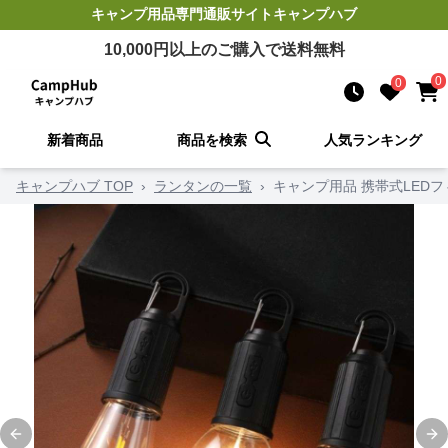
キャンプ用品
専門通販サイト
キャンプハブ
10,000
円以上のご購入で送料無料
0
0
新着商品
商品を検索
人気ランキング
キャンプハブ TOP
›
ランタンの一覧
›
キャンプ用品 携帯式LED
Previous slide
Ne