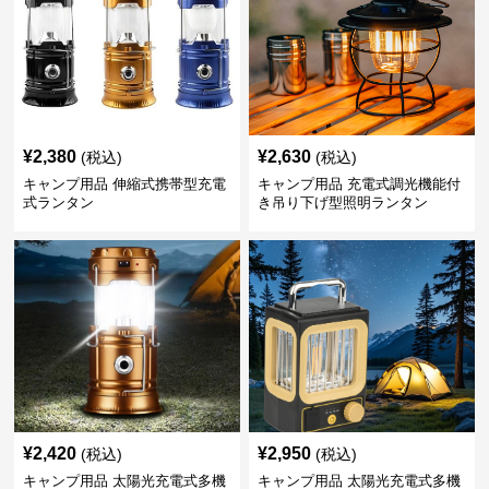
¥
2,380
¥
2,630
(税込)
(税込)
キャンプ用品 伸縮式携帯型充電
キャンプ用品 充電式調光機能付
式ランタン
き吊り下げ型照明ランタン
¥
2,420
¥
2,950
(税込)
(税込)
キャンプ用品 太陽光充電式多機
キャンプ用品 太陽光充電式多機