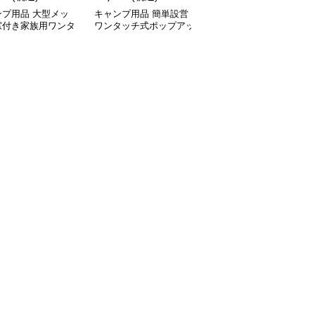
ンプ用品 大型メッ
キャンプ用品 簡単設営
キャンプ用品 大型六角
窓付き家族用ワンタ
ワンタッチ式ポップアッ
形通気性抜群日除け防虫
テント
プ日除けテント
張り出し式テント