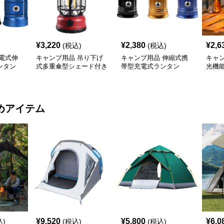
¥
3,220
¥
2,380
¥
2,6
(税込)
(税込)
電式伸
キャンプ用品 吊り下げ
キャンプ用品 伸縮式携
キャ
ンタン
式多重傘型シェード付き
帯型充電式ランタン
光機
照明ランタン
明ラ
めアイテム
¥
9,520
¥
5,800
¥
6,0
込)
(税込)
(税込)