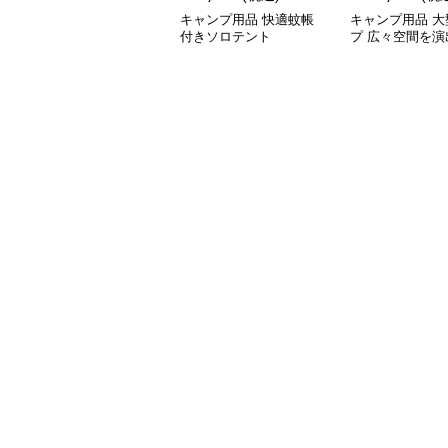
キャンプ用品 快適蚊帳
キャンプ用品 大
付きソロテント
プ 広々空間を演
キャンプ用日除
ト