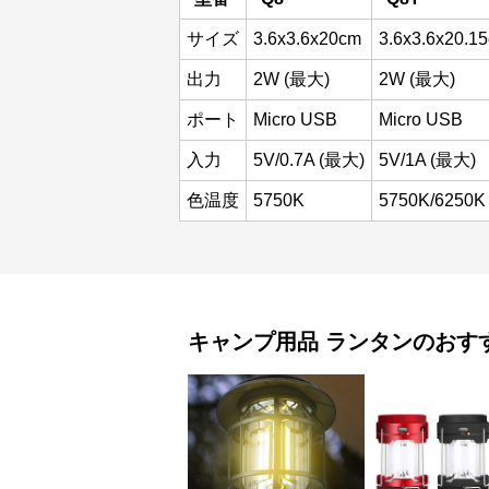
サイズ
3.6x3.6x20cm
3.6x3.6x20.1
出力
2W (最大)
2W (最大)
ポート
Micro USB
Micro USB
入力
5V/0.7A (最大)
5V/1A (最大)
色温度
5750K
5750K/6250K
キャンプ用品
ランタン
のおす