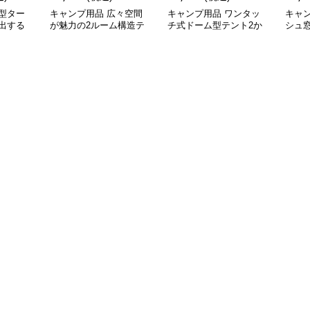
型ター
キャンプ用品 広々空間
キャンプ用品 ワンタッ
キャ
出する
が魅力の2ルーム構造テ
チ式ドーム型テント2か
シュ
け幕テン
ント
ら4人用
ッチ