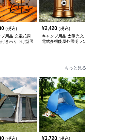
30
¥
2,420
¥
2,950
(税込)
(税込)
(税込)
ンプ用品 充電式調
キャンプ用品 太陽光充
キャンプ用品 太陽光充
能付き吊り下げ型照
電式多機能屋外照明ラン
電式多機能携帯ランタン
ンタン
タン
もっと見る
80
¥
3,720
¥
2,840
(税込)
(税込)
(税込)