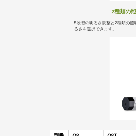
2種類の
5段階の明るさ調整と2種類の
るさを選択できます。
型番
Q8
Q8T