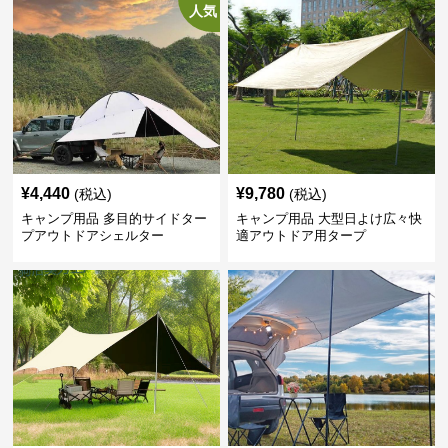
人気
¥
4,440
¥
9,780
(税込)
(税込)
キャンプ用品 多目的サイドター
キャンプ用品 大型日よけ広々快
プアウトドアシェルター
適アウトドア用タープ