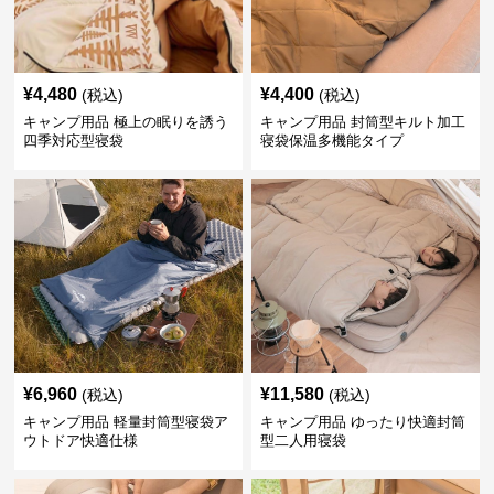
¥
4,480
¥
4,400
(税込)
(税込)
キャンプ用品 極上の眠りを誘う
キャンプ用品 封筒型キルト加工
四季対応型寝袋
寝袋保温多機能タイプ
¥
6,960
¥
11,580
(税込)
(税込)
キャンプ用品 軽量封筒型寝袋ア
キャンプ用品 ゆったり快適封筒
ウトドア快適仕様
型二人用寝袋