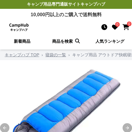
キャンプ用品
専門通販サイト
キャンプハブ
10,000
円以上のご購入で送料無料
0
0
新着商品
商品を検索
人気ランキング
キャンプハブ TOP
›
寝袋の一覧
›
キャンプ用品 アウトドア快眠寝
Previous slide
Ne