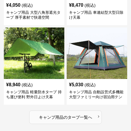
¥
4,050
¥
8,470
(税込)
(税込)
キャンプ用品 大型八角形遮光タ
キャンプ用品 車連結型大型日除
ープ 厚手素材で快適空間
け天幕
¥
8,940
¥
5,030
(税込)
(税込)
キャンプ用品 軽量防水タープ 持
キャンプ用品 自動設営式多機能
ち運び便利 野外日よけ天幕
大型ファミリー向け宿泊用テン
ト
›
キャンプ用品
の
タープ
一覧へ