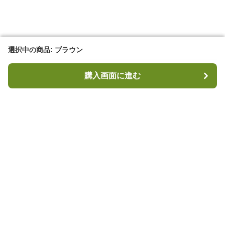
選択中の商品: ブラウン
選択中の商品: ブラウン
購入画面に進む
購入画面に進む
キャンプハブ
について