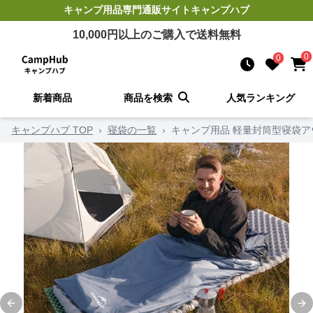
キャンプ用品
専門通販サイト
キャンプハブ
10,000
円以上のご購入で送料無料
0
0
新着商品
商品を検索
人気ランキング
キャンプハブ TOP
›
寝袋の一覧
›
キャンプ用品 軽量封筒型寝袋
Previous slide
Ne