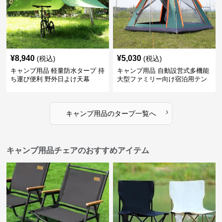
¥
8,940
¥
5,030
(税込)
(税込)
キャンプ用品 軽量防水タープ 持
キャンプ用品 自動設営式多機能
ち運び便利 野外日よけ天幕
大型ファミリー向け宿泊用テン
ト
›
キャンプ用品
の
タープ
一覧へ
キャンプ用品チェアのおすすめアイテム