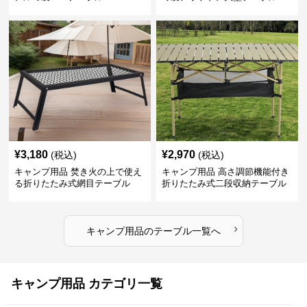
¥
3,180
¥
2,970
(税込)
(税込)
キャンプ用品 焚き火の上で使え
キャンプ用品 高さ調節機能付き
る折りたたみ式網目テーブル
折りたたみ式二段収納テーブル
›
キャンプ用品
の
テーブル
一覧へ
キャンプ用品 カテゴリ一覧