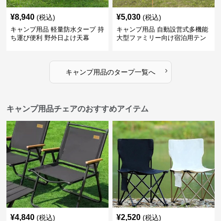
¥
8,940
¥
5,030
(税込)
(税込)
キャンプ用品 軽量防水タープ 持
キャンプ用品 自動設営式多機能
ち運び便利 野外日よけ天幕
大型ファミリー向け宿泊用テン
ト
›
キャンプ用品
の
タープ
一覧へ
キャンプ用品チェアのおすすめアイテム
¥
4,840
¥
2,520
(税込)
(税込)