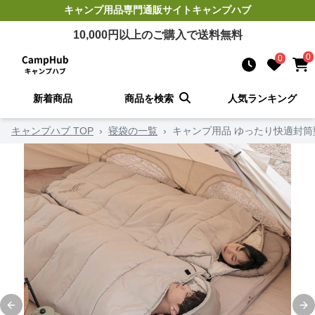
キャンプ用品
専門通販サイト
キャンプハブ
10,000
円以上のご購入で送料無料
0
0
新着商品
商品を検索
人気ランキング
キャンプハブ TOP
›
寝袋の一覧
›
キャンプ用品 ゆったり快適封筒
Previous slide
Ne