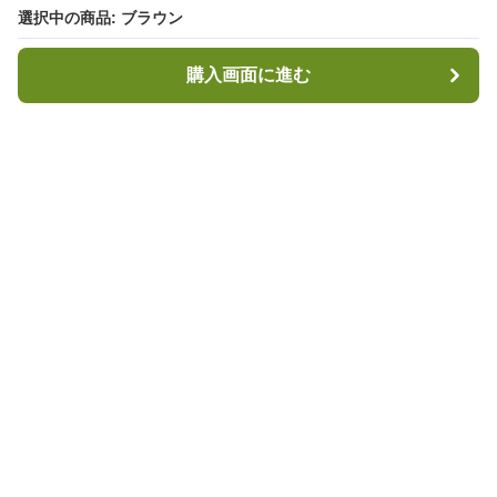
選択中の商品: ブラウン
選択中の商品: ブラウン
購入画面に進む
購入画面に進む
キャンプハブ
について
会社概要
利用規約