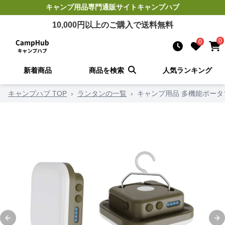
キャンプ用品
専門通販サイト
キャンプハブ
10,000
円以上のご購入で送料無料
0
0
新着商品
商品を検索
人気ランキング
キャンプハブ TOP
›
ランタンの一覧
›
キャンプ用品 多機能ポー
Previous slide
Ne