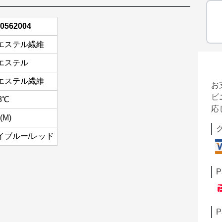
0562004
エステル繊維
エステル
エステル繊維
お
ビ
8℃
応
(M)
イブルー/レッド
P
P