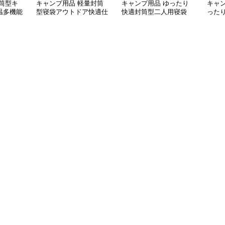
筒型キ
キャンプ用品 軽量封筒
キャンプ用品 ゆったり
キャ
温多機能
型寝袋アウトドア快適仕
快適封筒型二人用寝袋
った
様