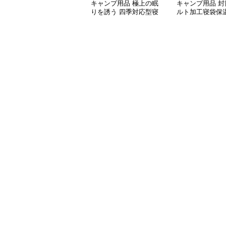
キャンプ用品 極上の眠
キャンプ用品 封
りを誘う 四季対応型寝
ルト加工寝袋保
袋
タイプ