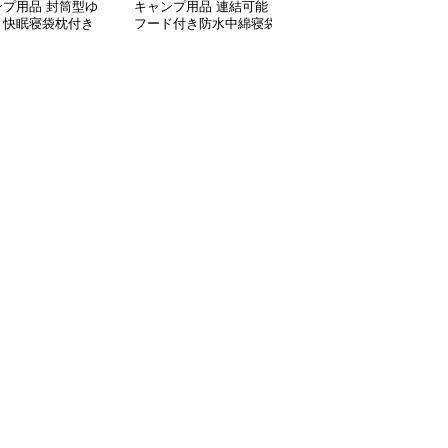
ンプ用品 封筒型ゆ
キャンプ用品 連結可能
キャンプ用品 二人用連
り快眠寝袋枕付き
フード付き防水中綿寝袋
結型封筒式寝袋