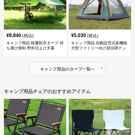
¥
8,940
¥
5,030
(税込)
(税込)
キャンプ用品 軽量防水タープ 持
キャンプ用品 自動設営式多機能
ち運び便利 野外日よけ天幕
大型ファミリー向け宿泊用テン
ト
›
キャンプ用品
の
タープ
一覧へ
キャンプ用品チェアのおすすめアイテム