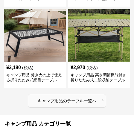
¥
3,180
¥
2,970
(税込)
(税込)
キャンプ用品 焚き火の上で使え
キャンプ用品 高さ調節機能付き
る折りたたみ式網目テーブル
折りたたみ式二段収納テーブル
›
キャンプ用品
の
テーブル
一覧へ
キャンプ用品 カテゴリ一覧