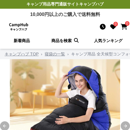
キャンプ用品
専門通販サイト
キャンプハブ
10,000
円以上のご購入で送料無料
0
0
新着商品
商品を検索
人気ランキング
キャンプハブ TOP
›
寝袋の一覧
›
キャンプ用品 全天候型コンフォ
Previous slide
Ne