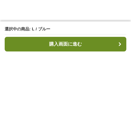
選択中の商品: L / ブルー
選択中の商品: L / ブルー
購入画面に進む
購入画面に進む
キャンプハブ
について