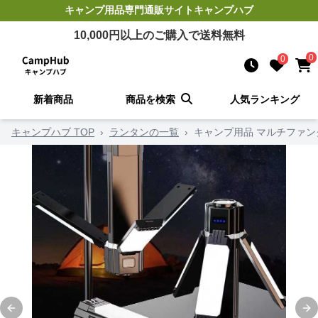
キャンプ用品
専門通販サイト
キャンプハブ
10,000
円以上のご購入で送料無料
0
0
新着商品
商品を検索
人気ランキング
キャンプハブ TOP
›
ランタンの一覧
›
キャンプ用品 マルチファ
Previous slide
Ne