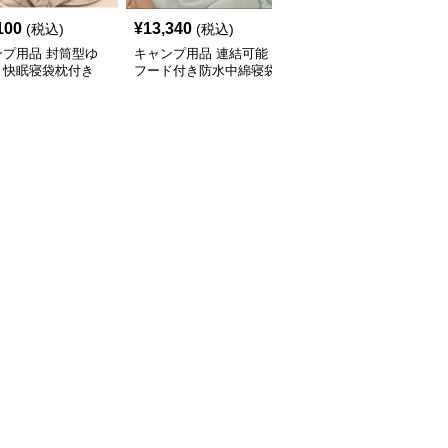
100
¥
13,340
¥
6,120
(税込)
(税込)
(税込)
ンプ用品 封筒型ゆ
キャンプ用品 連結可能
キャンプ用品 二人用連
り快眠寝袋枕付き
フード付き防水中綿寝袋
結型封筒式寝袋