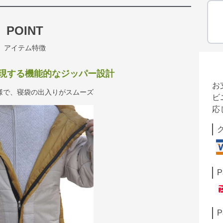
POINT
アイテム特徴
現する機能的なジッパー設計
お
様で、寝袋の出入りがスムーズ
ビ
応
P
P